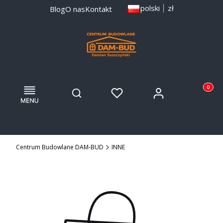
polski
zł
Blog
O nas
Kontakt
Menu
Otwórz wyszukiwarkę
Produkty
Zaloguj się
Szukaj
Ulubione
Koszyk
Centrum Budowlane DAM-BUD
INNE