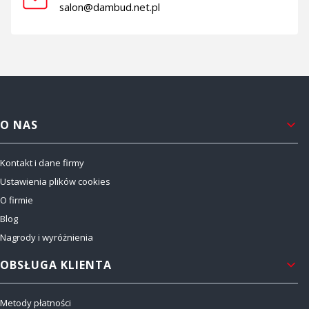
salon@dambud.net.pl
Linki w stopce
O NAS
Kontakt i dane firmy
Ustawienia plików cookies
O firmie
Blog
Nagrody i wyróżnienia
OBSŁUGA KLIENTA
Metody płatności